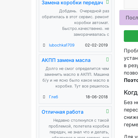
Замена коробки передач
Добдень. Очередной раз
обратилась в этот сервис. ремонт
Пос
коробки автомат.
Быстро.качественно. не
заморачивалась с
lubochka1709
02-02-2019
Пробл
устан
АКПП замена масла
в рез
Долго не смог определится чем
позво
заменить масло в АКПП. Машина
Поэто
б/у и не ясно было какое масло в
коробке. Тут все решилось
Когд
Глеб
18-06-2018
Без н
перес
Отличная работа
сниже
Недавно столкнулся с такой
герме
проблемой, полетела коробка
передач, не знал что и делать,
Для у
обратился в этот сервис, все