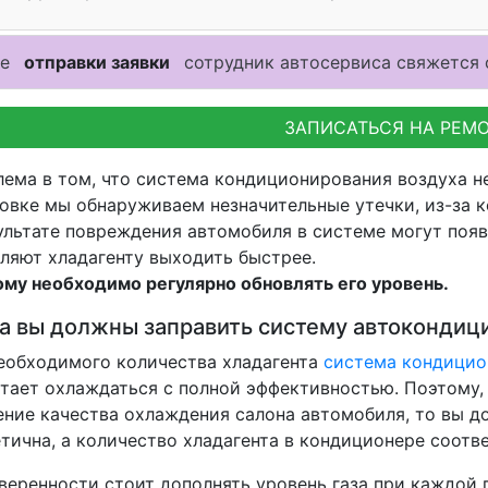
ле
отправки заявки
сотрудник автосервиса свяжется 
ЗАПИСАТЬСЯ НА РЕМ
ема в том, что система кондиционирования воздуха не
овке мы обнаруживаем незначительные утечки, из-за к
ультате повреждения автомобиля в системе могут поя
ляют хладагенту выходить быстрее.
му необходимо регулярно обновлять его уровень.
а вы должны заправить систему автокондиц
еобходимого количества хладагента
система кондицио
тает охлаждаться с полной эффективностью. Поэтому,
ние качества охлаждения салона автомобиля, то вы до
тична, а количество хладагента в кондиционере соот
веренности стоит дополнять уровень газа при каждой