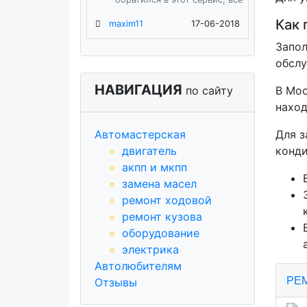
Как 
maxim11
17-06-2018
Запол
обслу
НАВИГАЦИЯ
по сайту
В Мос
наход
Автомастерская
Для з
двигатель
конд
акпп и мкпп
замена масел
ремонт ходовой
ремонт кузова
оборудование
электрика
Автолюбителям
РЕ
Отзывы