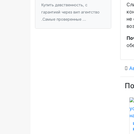
Сл
Купить девственность, с
ко
гарантией через вип агентство
не
.Самые проверенные ...
во
По
об
А
По