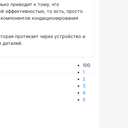
ько приводит к тому, что
й эффективностью, то есть, просто
ю компонентов кондиционирования
оторая протекает через устройство и
 деталей.
100
1
2
3
4
5