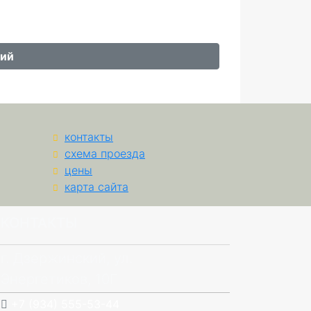
рий
контакты
схема проезда
цены
карта сайта
КОНТАКТЫ
г. Дзержинский, ул.
Энергетиков, 10Г
+7 (934) 555-53-44