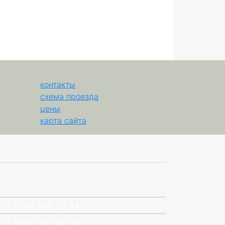
контакты
схема проезда
цены
карта сайта
КОНТАКТЫ
г. Дзержинский, ул.
Энергетиков, 10Г
+7 (934) 555-53-44
+7 (995) 000-02-59