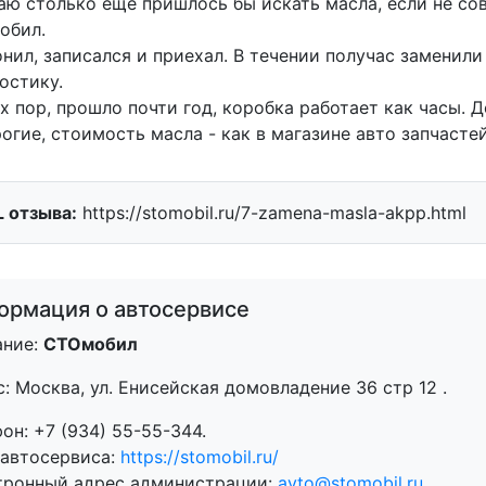
аю столько еще пришлось бы искать масла, если не сов
обил.
нил, записался и приехал. В течении получас заменили
остику.
х пор, прошло почти год, коробка работает как часы. 
огие, стоимость масла - как в магазине авто запчасте
 отзыва:
https://stomobil.ru/7-zamena-masla-akpp.html
ормация о автосервисе
ание:
СТОмобил
с:
Москва
,
ул. Енисейская домовладение 36 стр 12
.
фон:
+7 (934) 55-55-344
.
 автосервиса:
https://stomobil.ru/
тронный адрес администрации:
avto@stomobil.ru