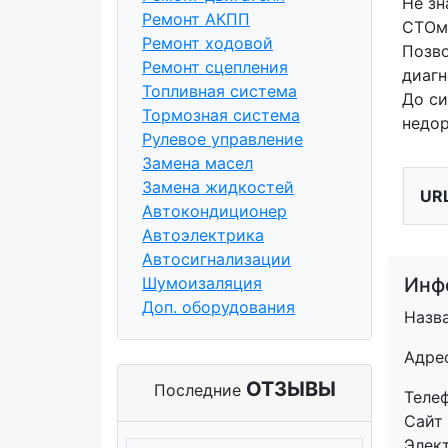
Не зн
Ремонт АКПП
СТОм
Ремонт ходовой
Позво
Ремонт сцепления
диагн
Топливная система
До си
Тормозная система
недор
Рулевое управление
Замена масел
Замена жидкостей
URL
Автокондиционер
Автоэлектрика
Автосигнализации
Шумоизаляция
Инф
Доп. оборудования
Назв
Адре
ОТЗЫВЫ
Последние
Теле
Сайт
Элек